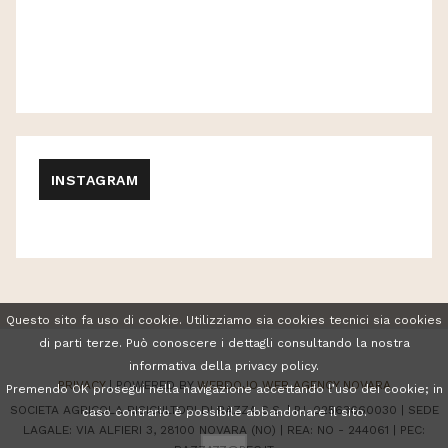
INSTAGRAM
Questo sito fa uso di cookie. Utilizziamo sia cookies tecnici sia cookies
di parti terze. Può conoscere i dettagli consultando la nostra
informativa della privacy policy.
PRIVACY
| POWERED BY
WEBDOJO
WEB AGENCY NOVARA
Premendo OK prosegui nella navigazione accettando l’uso dei cookie; in
SOCIETA AGRICOLA RISICULTORI DI RAZZA S.S. | P.I. 02563660030 | SEDE
caso contrario è possibile abbandonare il sito.
LAGALE: VIA ALFIERI 3, 28100 NOVARA (NO) | REA: NO - 244061 | PEC: