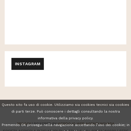
INSTAGRAM
Questo sito fa uso di cookie. Utilizziamo sia cookies tecnici sia cookies
di parti terze. Può conoscere i dettagli consultando la nostra
informativa della privacy policy.
PRIVACY
| POWERED BY
WEBDOJO
WEB AGENCY NOVARA
Premendo OK prosegui nella navigazione accettando l’uso dei cookie; in