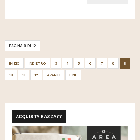
PAGINA 9 DI 12
INIZIO
INDIETRO
3
4
5
6
7
8
9
10
11
12
AVANTI
FINE
ACQUISTA RAZZA77